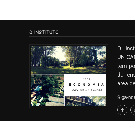
O INSTITUTO
O Ins
UNICAM
tem po
do en
área d
Siga-no