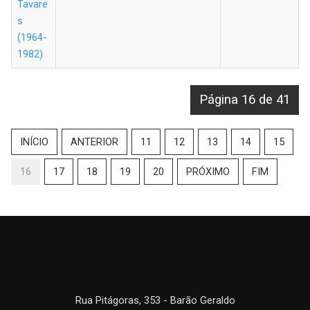
Tavare
s
(1964-
1982)
Página 16 de 41
INÍCIO
ANTERIOR
11
12
13
14
15
16
17
18
19
20
PRÓXIMO
FIM
Rua Pitágoras, 353 - Barão Geraldo