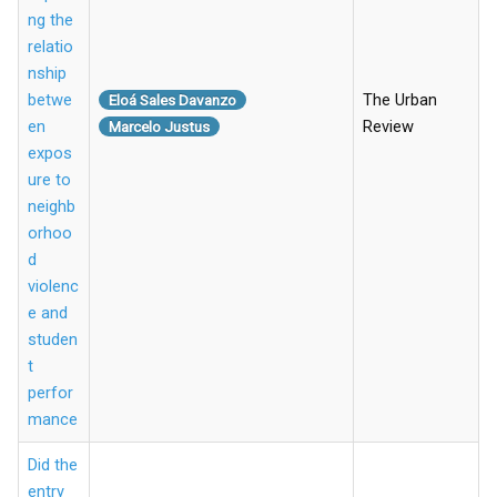
ng the
relatio
nship
betwe
The Urban
Eloá Sales Davanzo
en
Review
Marcelo Justus
expos
ure to
neighb
orhoo
d
violenc
e and
studen
t
perfor
mance
Did the
entry