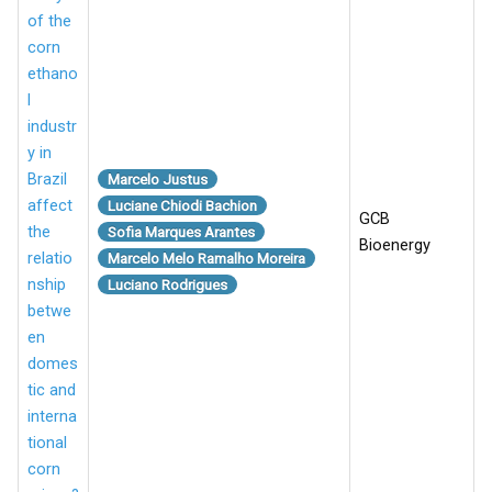
of the
corn
ethano
l
industr
y in
Brazil
Marcelo Justus
affect
Luciane Chiodi Bachion
GCB
the
Sofia Marques Arantes
Bioenergy
relatio
Marcelo Melo Ramalho Moreira
nship
Luciano Rodrigues
betwe
en
domes
tic and
interna
tional
corn