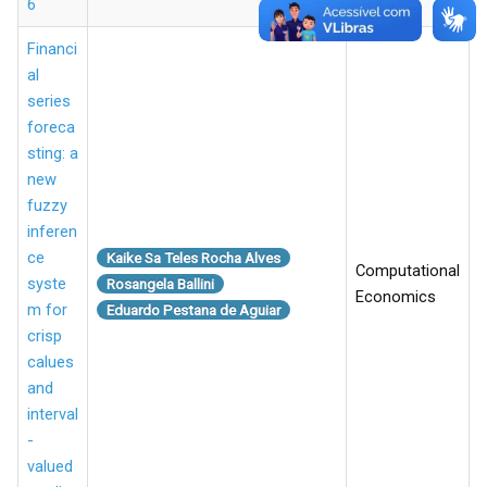
6
Financi
al
series
foreca
sting: a
new
fuzzy
inferen
ce
Kaike Sa Teles Rocha Alves
Computational
syste
Rosangela Ballini
Economics
m for
Eduardo Pestana de Aguiar
crisp
calues
and
interval
-
valued