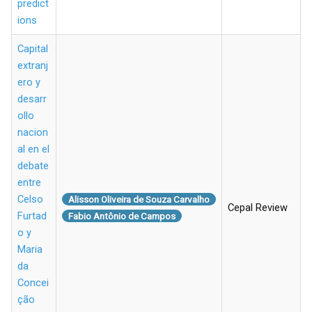
predict
ions
Capital
extranj
ero y
desarr
ollo
nacion
al en el
debate
entre
Celso
Alisson Oliveira de Souza Carvalho
Cepal Review
Furtad
Fabio Antônio de Campos
o y
Maria
da
Concei
ção