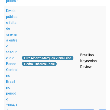
prices?
Dívida
pública
e falta
de
sinergi
a entre
o
tesour
Brazilian
o e o
Luiz Alberto Marques Vieira Filho
Keynesian
Banco
Pedro Linhares Rossi
Review
Central
no
Brasil
no
períod
o
2004/1