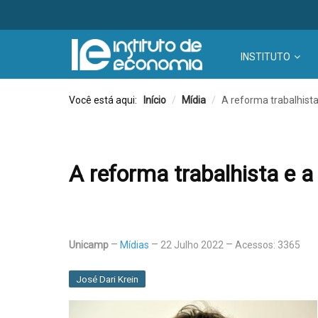
INSTITUTO
Você está aqui:
Início
/
Mídia
/
A reforma trabalhista
A reforma trabalhista e a
Unicamp
Mídias
22 Julho 2022
Acessos: 3365
José Dari Krein