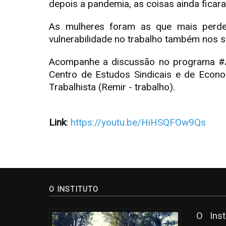
depois a pandemia, as coisas ainda ficara
As mulheres foram as que mais perd
vulnerabilidade no trabalho também nos
Acompanhe a discussão no programa #An
Centro de Estudos Sindicais e de Econo
Trabalhista (Remir - trabalho).
Link
:
https://youtu.be/HiHSQFOw9Qs
O INSTITUTO
O Ins