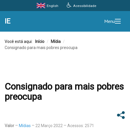
Acessibilidade
English
IE
Menu
Você está aqui:
Início
/
Mídia
/
Consignado para mais pobres preocupa
Consignado para mais pobres
preocupa
Valor
Mídias
22 Março 2022
Acessos: 2571