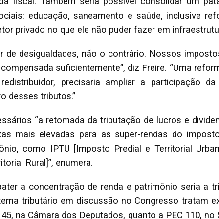
vida fiscal. Também seria possível consolidar um pat
 sociais: educação, saneamento e saúde, inclusive re
r privado no que ele não puder fazer em infraestrutur
or de desigualdades, não o contrário. Nossos imposto
é compensada suficientemente”, diz Freire. “Uma refor
redistribuidor, precisaria ampliar a participação da
o desses tributos.”
sários “a retomada da tributação de lucros e dividen
xas mais elevadas para as super-rendas do impost
nio, como IPTU [Imposto Predial e Territorial Urba
torial Rural]”, enumera.
ater a concentração de renda e patrimônio seria a tr
tema tributário em discussão no Congresso tratam exc
45, na Câmara dos Deputados, quanto a PEC 110, no S