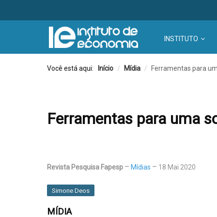
INSTITUTO
Você está aqui:
Início
/
Mídia
/
Ferramentas para u
Ferramentas para uma s
Revista Pesquisa Fapesp
Mídias
18 Mai 2020
Simone Deos
MÍDIA