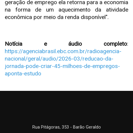
geração de emprego ela retorna para a economia
na forma de um aquecimento da atividade
econômica por meio da renda disponível".
Notícia e áudio completo
:
https://agenciabrasil.ebc.com.br/radioagencia-
nacional/geral/audio/2026-03/reducao-da-
jornada-pode-criar-45-milhoes-de-empregos-
aponta-estudo
Rua Pitágoras, 353 - Barão Geraldo