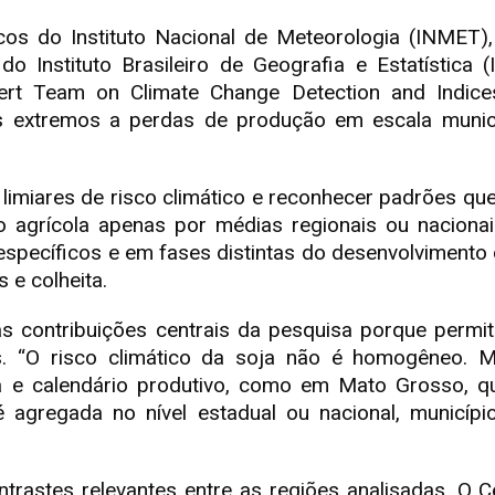
os do Instituto Nacional de Meteorologia (INMET),
Instituto Brasileiro de Geografia e Estatística (
pert Team on Climate Change Detection and Indice
os extremos a perdas de produção em escala muni
 limiares de risco climático e reconhecer padrões que
o agrícola apenas por médias regionais ou naciona
específicos e em fases distintas do desenvolvimento 
 e colheita.
as contribuições centrais da pesquisa porque permite
. “O risco climático da soja não é homogêneo
a e calendário produtivo, como em Mato Grosso, q
 agregada no nível estadual ou nacional, município
ontrastes relevantes entre as regiões analisadas. O 