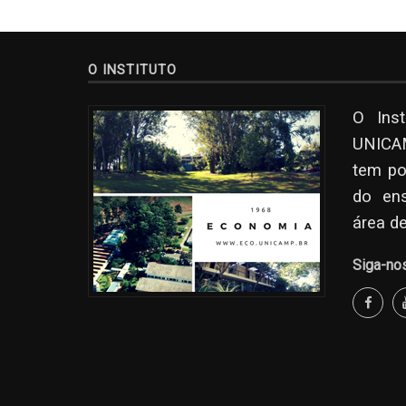
O INSTITUTO
O Ins
UNICAM
tem po
do en
área d
Siga-no