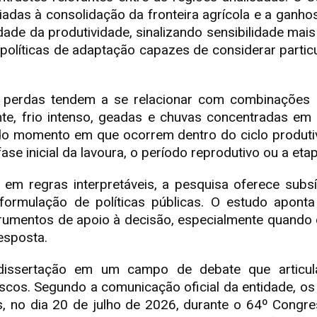
iadas à consolidação da fronteira agrícola e a ganho
dade da produtividade, sinalizando sensibilidade mai
políticas de adaptação capazes de considerar partic
 perdas tendem a se relacionar com combinações e
ente, frio intenso, geadas e chuvas concentradas 
do momento em que ocorrem dentro do ciclo produt
se inicial da lavoura, o período reprodutivo ou a etap
s em regras interpretáveis, a pesquisa oferece subs
e formulação de políticas públicas. O estudo apo
umentos de apoio à decisão, especialmente quando o 
esposta.
issertação em um campo de debate que articula 
riscos. Segundo a comunicação oficial da entidade, o
 no dia 20 de julho de 2026, durante o 64º Congr