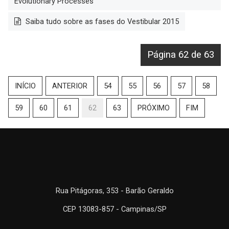
Evolutionary Processes
Saiba tudo sobre as fases do Vestibular 2015
Página 62 de 63
INÍCIO
ANTERIOR
54
55
56
57
58
59
60
61
62
63
PRÓXIMO
FIM
Rua Pitágoras, 353 - Barão Geraldo
CEP 13083-857 - Campinas/SP