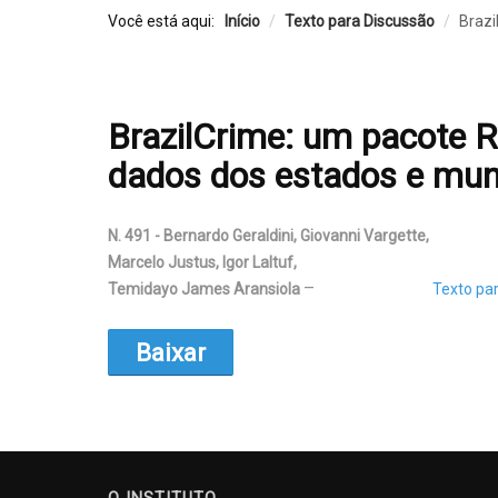
Você está aqui:
Início
/
Texto para Discussão
/
Brazi
BrazilCrime: um pacote R
dados dos estados e muni
N. 491 - Bernardo Geraldini, Giovanni Vargette,
Marcelo Justus, Igor Laltuf,
Temidayo James Aransiola
Texto pa
Baixar