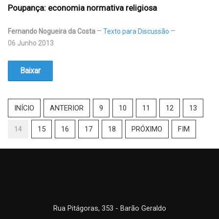
Poupança: economia normativa religiosa
Fernando Nogueira da Costa
Texto para Discussão
06 Junho 2013
Baixar
INÍCIO
ANTERIOR
9
10
11
12
13
14
15
16
17
18
PRÓXIMO
FIM
Rua Pitágoras, 353 - Barão Geraldo