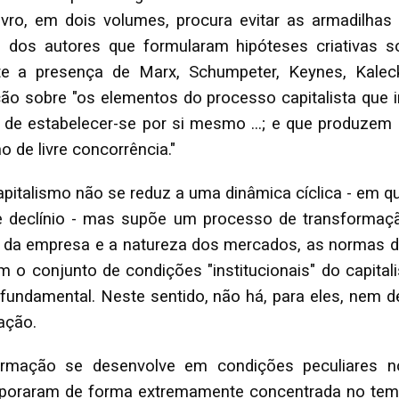
livro, em dois volumes, procura evitar as armadilha
es dos autores que formularam hipóteses criativas 
nte a presença de Marx, Schumpeter, Keynes, Kaleck
nção sobre "os elementos do processo capitalista que
z de estabelecer-se por si mesmo ...; e que produzem
 de livre concorrência."
capitalismo não se reduz a uma dinâmica cíclica - em
e declínio - mas supõe um processo de transformaç
o da empresa e a natureza dos mercados, as normas d
 o conjunto de condições "institucionais" do capita
fundamental. Neste sentido, não há, para eles, nem 
ação.
ormação se desenvolve em condições peculiares 
corporaram de forma extremamente concentrada no tem