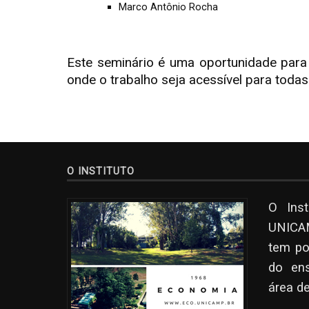
Marco Antônio Rocha
Este seminário é uma oportunidade para 
onde o trabalho seja acessível para toda
O INSTITUTO
O Ins
UNICAM
tem po
do en
área d