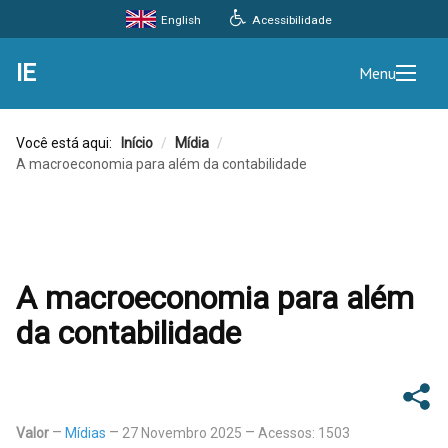
Acessibilidade
English
IE
Menu
Você está aqui:
Início
/
Mídia
/
A macroeconomia para além da contabilidade
A macroeconomia para além
da contabilidade
Valor
Mídias
27 Novembro 2025
Acessos: 1503