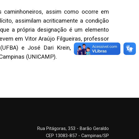
s caminhoneiros, assim como ocorre em
cito, assimilam acriticamente a condição
 que a própria designação é um elemento
evem em Vitor Araújo Filgueiras, professor
(UFBA) e José Dari Krein, professor do
e Campinas (UNICAMP).
Rua Pitágoras, 353 - Barão Geraldo
CEP 13083-857 - Campinas/SP