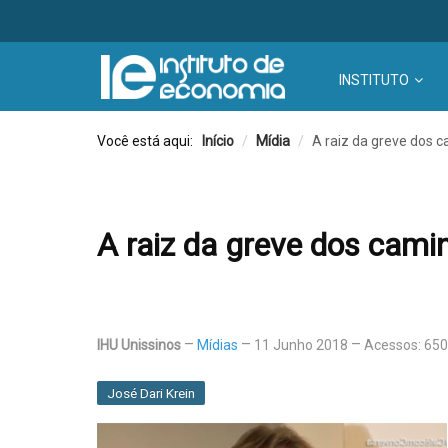
INSTITUTO
Você está aqui:
Início
/
Mídia
/
A raiz da greve dos c
A raiz da greve dos cami
IHU Unissinos
Mídias
11 Junho 2018
Acessos: 65
José Dari Krein