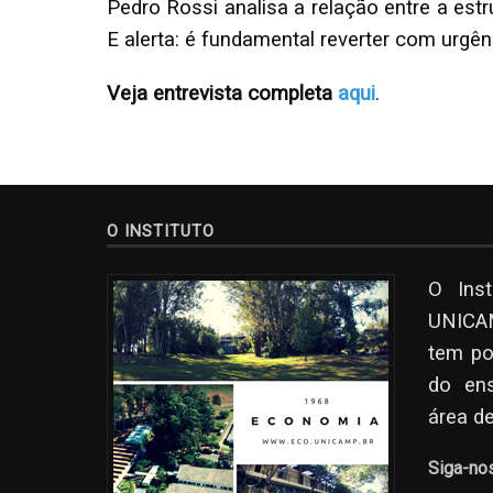
Pedro Rossi analisa a relação entre a est
E alerta: é fundamental reverter com urgê
Veja entrevista completa
aqui
.
O INSTITUTO
O Ins
UNICAM
tem po
do en
área d
Siga-no