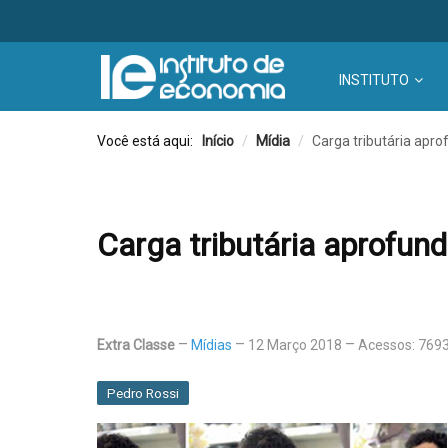
INSTITUTO
Você está aqui:
Início
/
Mídia
/
Carga tributária apr
Carga tributária aprofun
Extra Classe
Mídias
12 Março 2018
Acessos: 769
Pedro Rossi