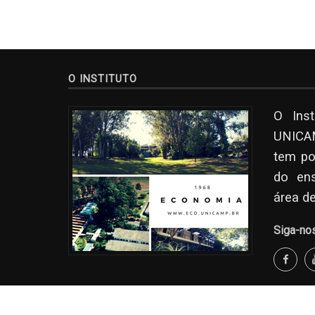
O INSTITUTO
O Ins
UNICAM
tem po
do en
área d
Siga-no