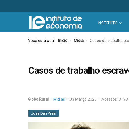
INSTITUTO
Você está aqui:
Início
/
Mídia
/
Casos de trabalho esc
Casos de trabalho escravo
Globo Rural
Mídias
03 Março 2023
Acessos: 3193
José Dari Krein