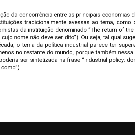
ação da concorrência entre as principais economias 
nstituições tradicionalmente avessas ao tema, como
stas da instituição denominado “The return of the p
 cujo nome não deve ser dito”). Ou seja, tal qual sug
ada, o tema da política industrial parece ter supe
enos no restante do mundo, porque também nessa fr
eria ser sintetizada na frase “Industrial policy: don
e como”).