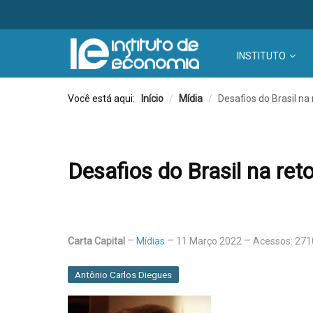
INSTITUTO
Você está aqui:
Início
/
Mídia
/
Desafios do Brasil na
Desafios do Brasil na ret
Carta Capital
Mídias
11 Março 2022
Acessos: 271
Antônio Carlos Diegues