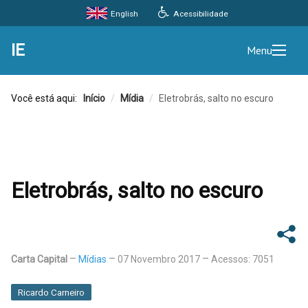
Acessibilidade
English
IE
Menu
Você está aqui:
Início
/
Mídia
/
Eletrobrás, salto no escuro
Eletrobrás, salto no escuro
Carta Capital
Mídias
07 Novembro 2017
Acessos: 7051
Ricardo Carneiro