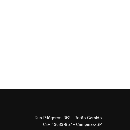
Rua Pitágoras, 353 - Barão Geraldo
CEP 13083-857 - Campinas/SP