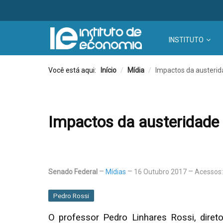
INSTITUTO
Você está aqui:
Início
/
Mídia
/
Impactos da austerida
Impactos da austeridade f
Senado Federal
Mídias
16 Outubro 2017
Acessos:
Pedro Rossi
O professor Pedro Linhares Rossi, diret