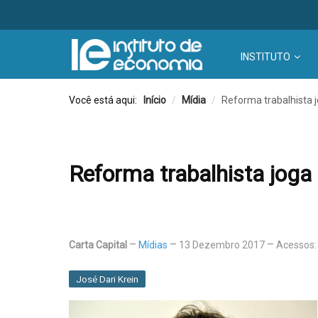
INSTITUTO
Você está aqui:
Início
/
Mídia
/
Reforma trabalhista 
Reforma trabalhista joga
Carta Capital
Mídias
13 Dezembro 2017
Acessos:
José Dari Krein