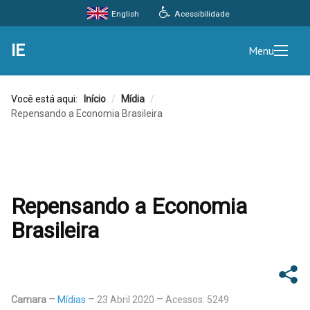
Acessibilidade
English
IE
Menu
Você está aqui:
Início
/
Mídia
/
Repensando a Economia Brasileira
Repensando a Economia
Brasileira
Camara
Mídias
23 Abril 2020
Acessos: 5249