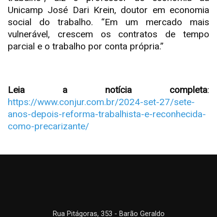
Unicamp José Dari Krein, doutor em economia
social do trabalho. “Em um mercado mais
vulnerável, crescem os contratos de tempo
parcial e o trabalho por conta própria.”
Leia a notícia completa
:
https://www.conjur.com.br/2024-set-27/sete-
anos-depois-reforma-trabalhista-e-reconhecida-
como-precarizante/
Rua Pitágoras, 353 - Barão Geraldo