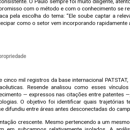
consistente. O Paulo sempre foi muito diligente, aten
mpromisso com o método e com o conhecimento se refl
ca pela escolha do tema: “Ele soube captar a relevâ
ipar como o setor vem incorporando rapidamente a in
propriedade
de cinco mil registros da base internacional PATSTAT,
farmacêuticas. Resende analisou como esses vínculo
cimento — expressos nas citações entre patentes —
ogias. O objetivo foi identificar quais trajetórias 
 se difundiu entre áreas antes desconectadas do cam
ntação crescente. Mesmo pertencendo a um mesmo p
m em subcampos relativamente isolados. A anális