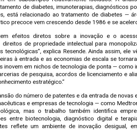
atamento de diabetes, imunoterapias, diagnósticos p
es, está relacionado ao tratamento de diabetes — á
stico precoce vem crescendo desde 1986 e se acelero
tem efeitos diretos sobre a inovação e o acess
direitos de propriedade intelectual para monopoliz
es tecnológicas”, explica Resende. Ainda assim, ele 
rreiras à entrada e as economias de escala se tornar
s inovem em nichos de tecnologia de ponta — como 
arcerias de pesquisa, acordos de licenciamento e 
onhecimento estratégico.”
ansão do número de patentes e da entrada de novas 
macêuticas e empresas de tecnologia — como Medtro
nológica, mas o trabalho também identifica empr
ces entre biotecnologia, diagnóstico digital e terap
es reflete um ambiente de inovação desigual, em 