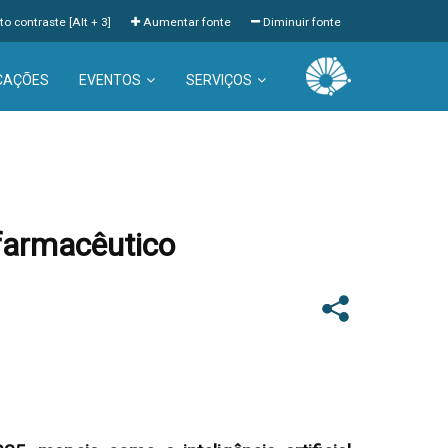
to contraste [Alt + 3]
Aumentar fonte
Diminuir fonte
CAÇÕES
EVENTOS
SERVIÇOS
 farmacêutico