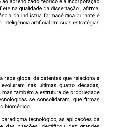
to ao aprendizado teórico e à incorporação
ete na qualidade da dissertação”, afirma.
ncia da indústria farmacêutica durante e
teligência artificial em suas estratégias
 a rede global de patentes que relaciona a
s evoluíram nas últimas quatro décadas,
, mas também a estrutura de propriedade
tecnológicas se consolidaram, que firmas
po biomédico.
aradigma tecnológico, as aplicações da
e das citações identificou dez grandes