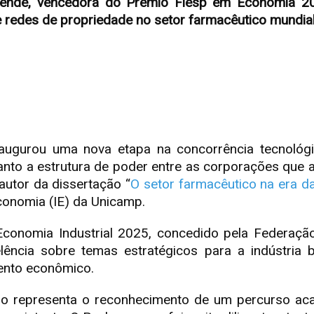
ende, vencedora do Prêmio Fiesp em Economia 2025,
 e redes de propriedade no setor farmacêutico mundia
) inaugurou uma nova etapa na concorrência tecnológ
anto a estrutura de poder entre as corporações que a
utor da dissertação “
O setor farmacêutico na era da
Economia (IE) da Unicamp.
conomia Industrial 2025, concedido pela Federaçã
ência sobre temas estratégicos para a indústria bras
mento econômico.
êmio representa o reconhecimento de um percurso ac