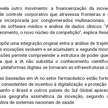
vela outro movimento: a financeirização da inova
de controle corporativo que atravessa fronteiras e
e incorporada por conglomerados multinacionais, 
software médico e análise de dados clínicos. “A 
hecimento, o novo núcleo da competição”, explica Res
õe uma integração original entre a análise de trajet
s inovações evoluem e se acumulam; a segunda most
sões permite compreender a estrutura de poder que 
za que a IA não substitui o conhecimento científ
plataformas digitais se tornaram as infraestruturas c
ias baseadas em IA no setor farmacêutico estão for
s consistentes de incentivo à digitalização e proteção
uanto o Brasil e outros países do Sul Global apar
ssa geografia assimétrica da inovação, segundo 
utiva de sistemas nacionais de saúde.