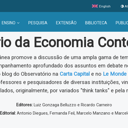
English
Al
ENSINO
PESQUISA
EXTENSÃO
BIBLIOTECA
PUBLI
rio da Economia Con
nea promove a discussão de uma ampla gama de tema
ompanhamento aprofundado dos assuntos em debate no
o blog do Observatório na
Carta Capital
e no
Le Monde 
ofessores e pesquisadores de diversas instituições, v
lados, originalmente, por variados "think tanks" e pela 
Editores:
Luiz Gonzaga Belluzzo e Ricardo Carneiro
ditorial:
Antonio Diegues, Fernanda Feil, Marcelo Manzano e Marcel