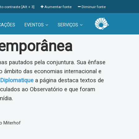
to contraste [Alt + 3]
Aumentar fonte
Diminuir fonte
CAÇÕES
EVENTOS
SERVIÇOS
temporânea
s pautados pela conjuntura. Sua ênfase
 âmbito das economias internacional e
Diplomatique
a página destaca textos de
inculados ao Observatório e que foram
mídia.
o Miterhof