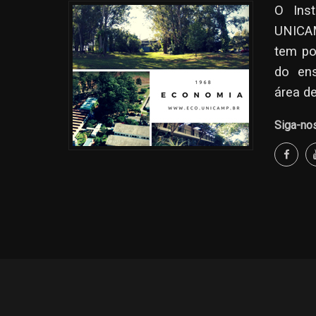
O Ins
UNICAM
tem po
do en
área d
Siga-no