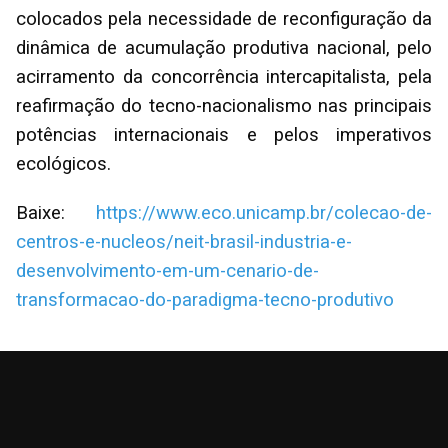
colocados pela necessidade de reconfiguração da
dinâmica de acumulação produtiva nacional, pelo
acirramento da concorrência intercapitalista, pela
reafirmação do tecno-nacionalismo nas principais
potências internacionais e pelos imperativos
ecológicos.
Baixe:
https://www.eco.unicamp.br/colecao-de-
centros-e-nucleos/neit-brasil-industria-e-
desenvolvimento-em-um-cenario-de-
transformacao-do-paradigma-tecno-produtivo