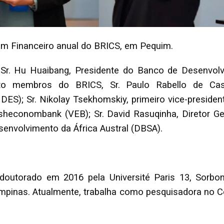
rum Financeiro anual do BRICS, em Pequim.
 Sr. Hu Huaibang, Presidente do Banco de Desenvol
o membros do BRICS, Sr. Paulo Rabello de Cas
ES); Sr. Nikolay Tsekhomskiy, primeiro vice-preside
econombank (VEB); Sr. David Rasuqinha, Diretor Gera
envolvimento da África Austral (DBSA).
utorado em 2016 pela Université Paris 13, Sorbonn
pinas. Atualmente, trabalha como pesquisadora no Ce