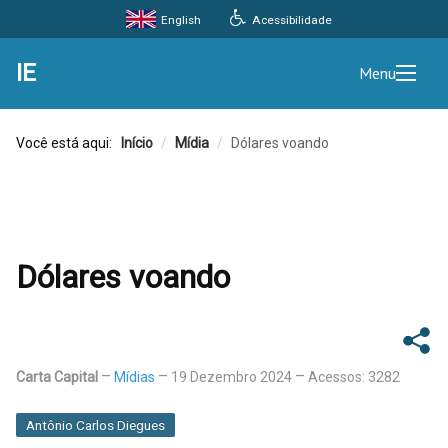
Acessibilidade
English
IE
Menu
Você está aqui:
Início
/
Mídia
/
Dólares voando
Dólares voando
Carta Capital
Mídias
19 Dezembro 2024
Acessos: 3282
Antônio Carlos Diegues