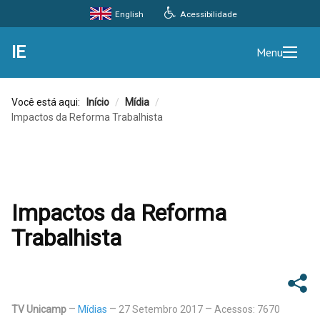
Acessibilidade
English
IE
Menu
Você está aqui:
Início
/
Mídia
/
Impactos da Reforma Trabalhista
Impactos da Reforma
Trabalhista
TV Unicamp
Mídias
27 Setembro 2017
Acessos: 7670