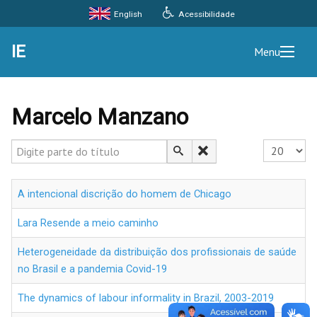
Acessibilidade
English
IE
Menu
Marcelo Manzano
Digite parte do título
Exibir #
A intencional discrição do homem de Chicago
Lara Resende a meio caminho
Heterogeneidade da distribuição dos profissionais de saúde
no Brasil e a pandemia Covid-19
The dynamics of labour informality in Brazil, 2003-2019