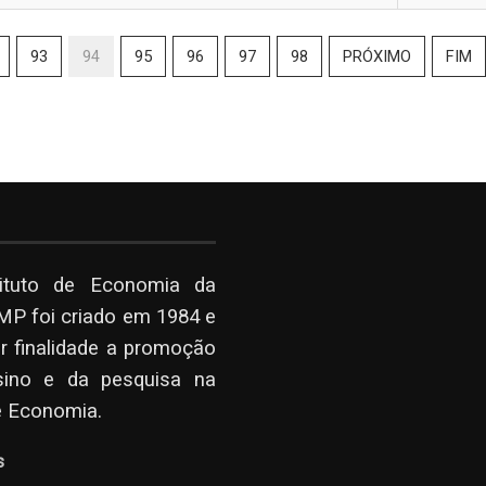
93
94
95
96
97
98
PRÓXIMO
FIM
tituto de Economia da
P foi criado em 1984 e
r finalidade a promoção
sino e da pesquisa na
e Economia.
s