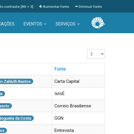
to contraste [Alt + 3]
Aumentar fonte
Diminuir fonte
CAÇÕES
EVENTOS
SERVIÇOS
Exibir #
Fonte
Carta Capital
o Zahluth Bastos
IstoÉ
si
Correio Brasiliense
asoto
GGN
Nogueira da Costa
Entrevista
os