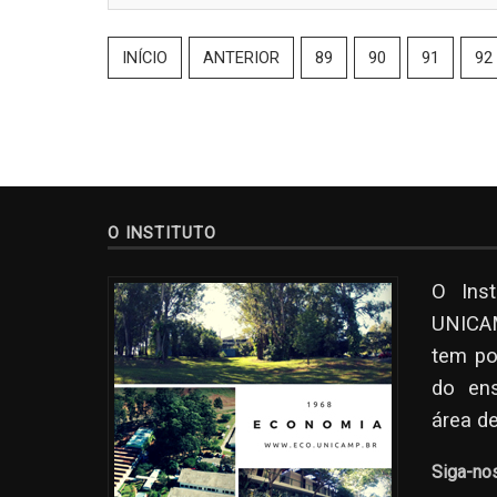
INÍCIO
ANTERIOR
89
90
91
92
O INSTITUTO
O Ins
UNICAM
tem po
do en
área d
Siga-no