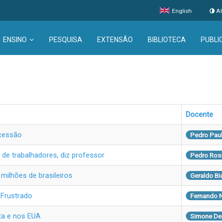
English
Al
ENSINO
PESQUISA
EXTENSÃO
BIBLIOTECA
PUBLI
Docente
ecessão
Pedro Paul
de trabalhadores, diz professor
Pedro Ros
 milhões de brasileiros
Geraldo Bi
 Frustrado
Fernando 
ta e nos EUA
Simone De