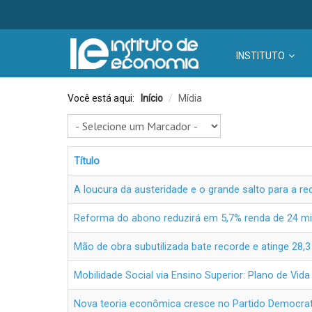
INSTITUTO
Você está aqui:
Início
/
Mídia
Título
A loucura da austeridade e o grande salto para a r
Reforma do abono reduzirá em 5,7% renda de 24 mi 
Mão de obra subutilizada bate recorde e atinge 28,3
Mobilidade Social via Ensino Superior: Plano de Vida
Nova teoria econômica cresce no Partido Democra