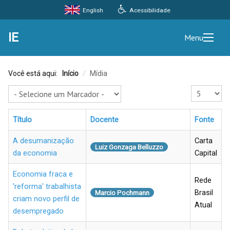
Acessibilidade
English
IE
Menu
Você está aqui:
Início
/
Mídia
Exibir #
Título
Docente
Fonte
A desumanização
Carta
Luiz Gonzaga Belluzzo
da economia
Capital
Economia fraca e
Rede
'reforma' trabalhista
Brasil
Marcio Pochmann
criam novo perfil de
Atual
desempregado