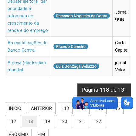
Debate eleitoral: dar
prioridade à
Jornal
retomada do
Fernando Nogueira da Costa
GGN
crescimento da
renda e do emprego
As mistificações do
Carta
Ricardo Carneiro
Banco Central
Capital
A nova (des)ordem
jornal
Luiz Gonzaga Belluzzo
mundial
Valor
Página 118 de 131
INÍCIO
ANTERIOR
113
114
115
116
117
118
119
120
121
122
PRÓXIMO
FIM