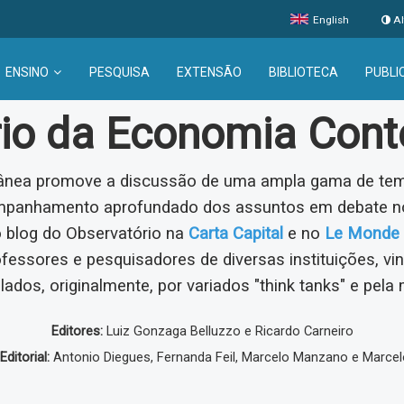
English
Al
ENSINO
PESQUISA
EXTENSÃO
BIBLIOTECA
PUBLI
rio da Economia Con
nea promove a discussão de uma ampla gama de tema
ompanhamento aprofundado dos assuntos em debate no
o blog do Observatório na
Carta Capital
e no
Le Monde 
ofessores e pesquisadores de diversas instituições, v
lados, originalmente, por variados "think tanks" e pela 
Editores:
Luiz Gonzaga Belluzzo e Ricardo Carneiro
ditorial:
Antonio Diegues, Fernanda Feil, Marcelo Manzano e Marcel