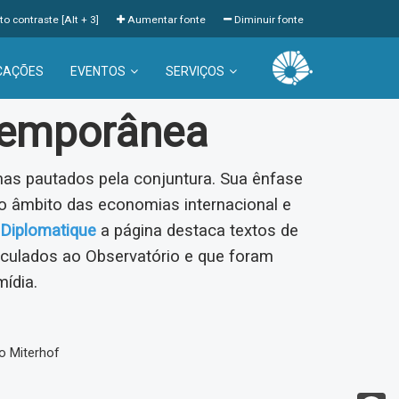
to contraste [Alt + 3]
Aumentar fonte
Diminuir fonte
CAÇÕES
EVENTOS
SERVIÇOS
temporânea
s pautados pela conjuntura. Sua ênfase
 âmbito das economias internacional e
Diplomatique
a página destaca textos de
inculados ao Observatório e que foram
mídia.
o Miterhof