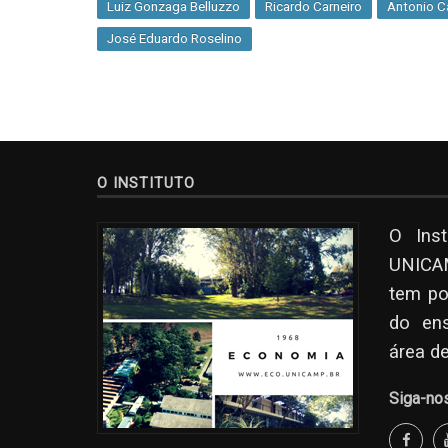
Luiz Gonzaga Belluzzo
Ricardo Carneiro
Antonio C
José Eduardo Roselino
O INSTITUTO
O Ins
UNICAM
tem po
do en
área d
Siga-no