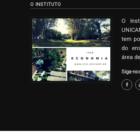
O INSTITUTO
O Ins
UNICAM
tem po
do en
área d
Siga-no