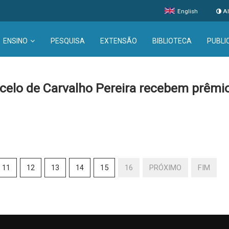
English
Al
ENSINO
PESQUISA
EXTENSÃO
BIBLIOTECA
PUBLI
rcelo de Carvalho Pereira recebem prêm
11
12
13
14
15
16
PRÓXIMO
FIM