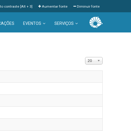
to contraste [Alt + 3]
Aumentar fonte
Diminuir fonte
CAÇÕES
EVENTOS
SERVIÇOS
Exibir #
20