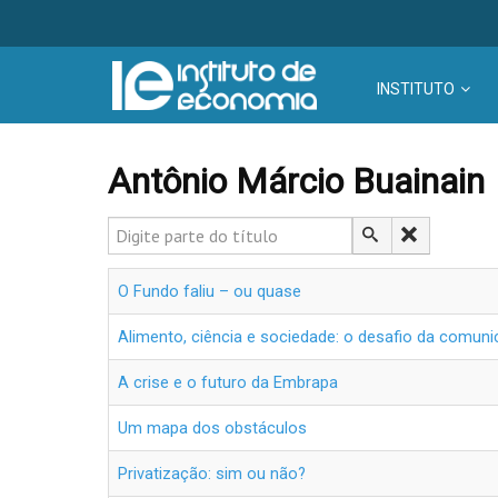
INSTITUTO
Antônio Márcio Buainain
Digite parte do título
O Fundo faliu – ou quase
Alimento, ciência e sociedade: o desafio da comun
A crise e o futuro da Embrapa
Um mapa dos obstáculos
Privatização: sim ou não?