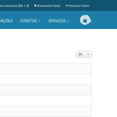
to contraste [Alt + 3]
Aumentar fonte
Diminuir fonte
CAÇÕES
EVENTOS
SERVIÇOS
Exibir #
20