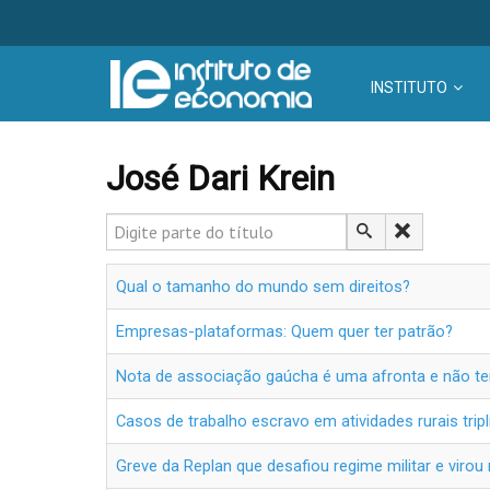
INSTITUTO
José Dari Krein
Digite parte do título
Qual o tamanho do mundo sem direitos?
Empresas-plataformas: Quem quer ter patrão?
Nota de associação gaúcha é uma afronta e não te
Casos de trabalho escravo em atividades rurais trip
Greve da Replan que desafiou regime militar e virou