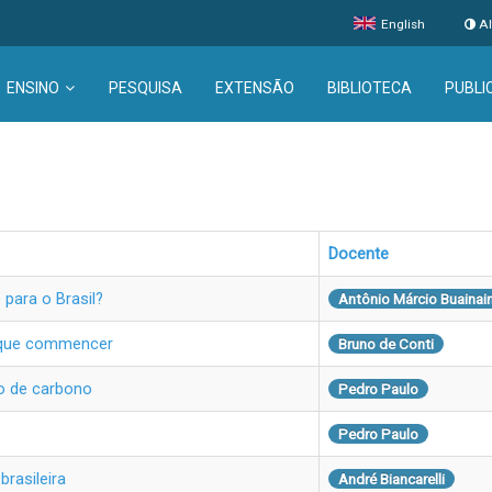
English
Al
ENSINO
PESQUISA
EXTENSÃO
BIBLIOTECA
PUBLI
Docente
para o Brasil?
Antônio Márcio Buainai
it que commencer
Bruno de Conti
do de carbono
Pedro Paulo
Pedro Paulo
rasileira
André Biancarelli