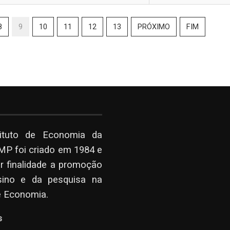
8
9
10
11
12
13
PRÓXIMO
FIM
tituto de Economia da
P foi criado em 1984 e
r finalidade a promoção
sino e da pesquisa na
e Economia.
s