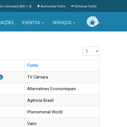
to contraste [Alt + 3]
Aumentar fonte
Diminuir fonte
CAÇÕES
EVENTOS
SERVIÇOS
Exibir #
Fonte
TV Câmara
n
Alternatives Economiques
Agência Brasil
Phenomenal World
Valor