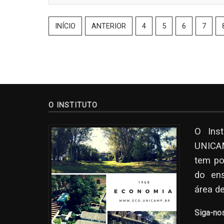
INÍCIO
ANTERIOR
4
5
6
7
O INSTITUTO
O Ins
UNICAM
tem po
do en
área d
Siga-no