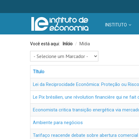
INSTITUTO
Você está aqui:
Início
/
Mídia
Título
Lei da Reciprocidade Econômica: Proteção ou Risco 
Le Pix brésilien, une révolution financière qui ne fa
Economista critica transição energética via merca
Ambiente para negócios
Tarifaço reacende debate sobre abertura comercial b