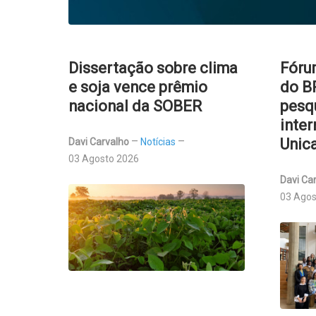
Dissertação sobre clima
Fóru
e soja vence prêmio
do B
nacional da SOBER
pesq
inter
Unic
Davi Carvalho
Notícias
03 Agosto 2026
Davi Ca
03 Agos