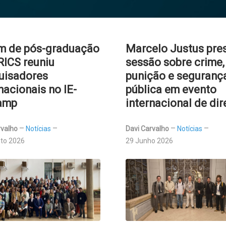
m de pós-graduação
Marcelo Justus pre
RICS reuniu
sessão sobre crime,
uisadores
punição e seguranç
nacionais no IE-
pública em evento
amp
internacional de dir
rvalho
Notícias
Davi Carvalho
Notícias
to 2026
29 Junho 2026