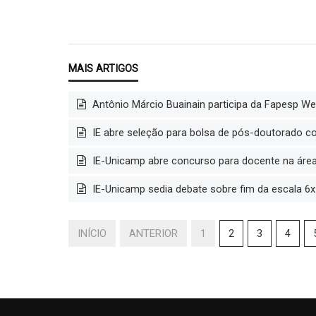
Antônio Márcio Buainain participa da Fapesp W
IE abre seleção para bolsa de pós-doutorado co
IE-Unicamp abre concurso para docente na áre
IE-Unicamp sedia debate sobre fim da escala 6x
INÍCIO
ANTERIOR
1
2
3
4