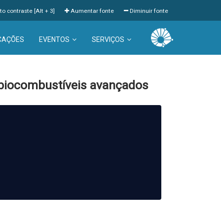
to contraste [Alt + 3]
Aumentar fonte
Diminuir fonte
CAÇÕES
EVENTOS
SERVIÇOS
 biocombustíveis avançados