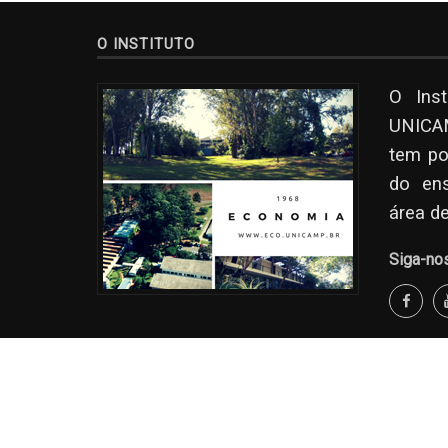
O INSTITUTO
O Ins
UNICAM
tem po
do en
área d
Siga-no