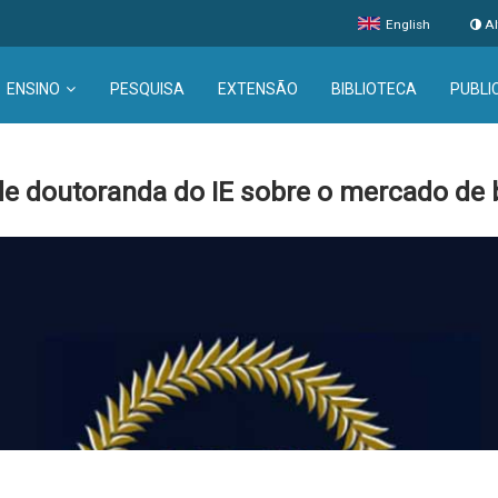
English
Al
ENSINO
PESQUISA
EXTENSÃO
BIBLIOTECA
PUBLI
de doutoranda do IE sobre o mercado de